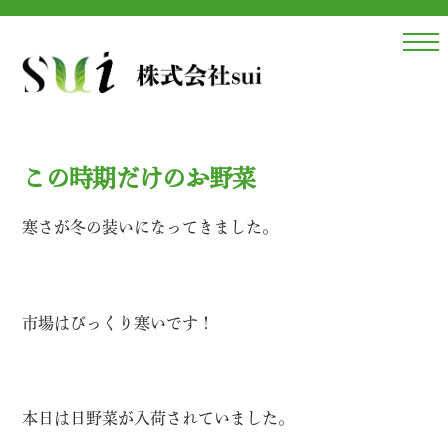
Skip
to
content
この時期だけのお野菜
寒さが冬の装いになってきました。
市場はびっくり寒いです！
本日は日野菜が入荷されていました。